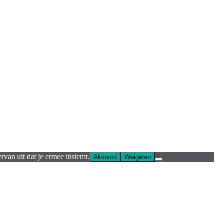
rvan uit dat je ermee instemt.
Akkoord
Weigeren